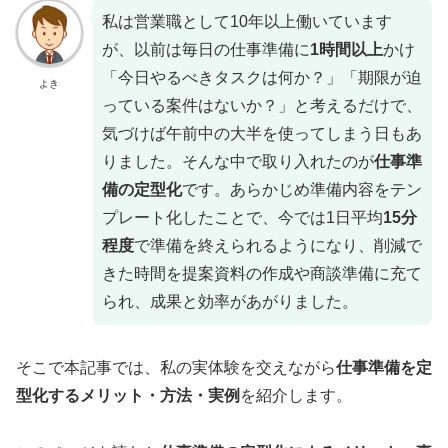
私は営業職として10年以上働いています
が、以前は毎日の仕事準備に
1時間以上
かけ
「今日やるべきタスクは何か？」「期限が迫
よき
っている案件はないか？」と考えるだけで、
気づけば午前中の大半を使ってしまう日もあ
りました。そんな中で取り入れたのが
仕事準
備の定型化
です。あらかじめ準備内容をテン
プレート化したことで、今では1日平均
15分
程度
で準備を終えられるようになり、削減で
きた時間を提案資料の作成や商談準備に充て
られ、成果と効率があがりました。
そこで本記事では、私の実体験を交えながら
仕事準備を定
型化するメリット・方法・実例
を紹介します。